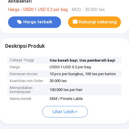
Antibakteri
Harga：USD0.1-USD 0.2 per bag
MOQ：30.000 tas
Harga terbaik
Hubungi sekarang
Deskripsi Produk
Cahaya Tinggi
,
tisu basah bayi
tisu pembersih bayi
Harga
USD0.1-USD 0.2 per bag
Kemasan rincian
10 pcs per bungkus, 100 tas per karton
Kuantitas min Order
30.000 tas
Menyediakan
100.000 tas per hari
kemampuan
Nama merek
OEM / Private Lable
Lihat Lebih