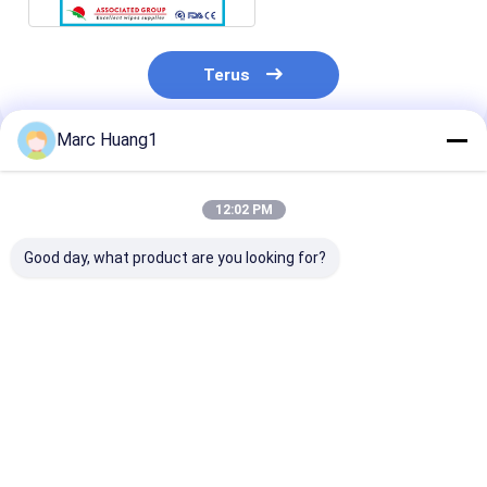
Terus
Marc Huang1
Rekomendasi Produk
12:02 PM
Good day, what product are you looking for?
Perawatan Kulit
No. iritasi 80 Pcs 20
Tisu basah bay
Sapu Basah Bayi
16cm Bahan
lembut yang
kemasan pelindung
dirancang unt
tahan lama yang
membersihkan 
cocok untuk aplikasi
sensitif
Harga terbaik
Harga terbaik
Harga terb
industri dan
komersial