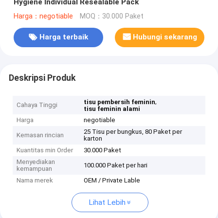
Hygiene Individual Resealable Pack
Harga：negotiable
MOQ：30.000 Paket
Harga terbaik
Hubungi sekarang
Deskripsi Produk
,
tisu pembersih feminin
Cahaya Tinggi
tisu feminin alami
Harga
negotiable
25 Tisu per bungkus, 80 Paket per
Kemasan rincian
karton
Kuantitas min Order
30.000 Paket
Menyediakan
100.000 Paket per hari
kemampuan
Nama merek
OEM / Private Lable
Lihat Lebih