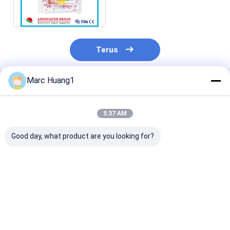
Hygiene Individual
Resealable Pack
Terus
Marc Huang1
Rekomendasi Produk
5:37 AM
Good day, what product are you looking for?
Single Wrapping
Feminine Hygiene
Tisu Penghapu
Makeup Remover
Makeup Remover
Bebas Alkohol,
Tisu Aroma Segar
Tisu 10 PCS Bilas
Organik Femin
Warna Putih Untuk
Gratis Pembersih
Warna Putih U
Membersihkan
Makeup Kapas Murni
Pria
Harga terbaik
Harga terbaik
Harga terb