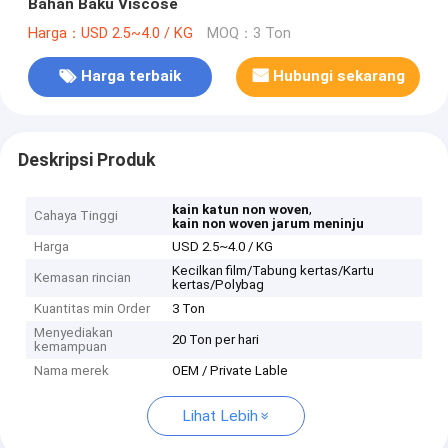
Bahan Baku Viscose
Harga：USD 2.5~4.0 / KG
MOQ：3 Ton
Harga terbaik
Hubungi sekarang
Deskripsi Produk
,
kain katun non woven
Cahaya Tinggi
kain non woven jarum meninju
Harga
USD 2.5~4.0 / KG
Kecilkan film/Tabung kertas/Kartu
Kemasan rincian
kertas/Polybag
Kuantitas min Order
3 Ton
Menyediakan
20 Ton per hari
kemampuan
Nama merek
OEM / Private Lable
Lihat Lebih