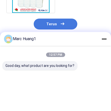
Lembut 100% Bahan
Baku Viscose
Terus
Marc Huang1
Rekomendasi Produk
12:57 PM
Good day, what product are you looking for?
Spunlace Roll
Premium Polyester-
High Quality
Diproduksi oleh
Viscose Spunlace
Standard Spu
Jerman Mesin, untuk
Nonwoven untuk
Nonwoven Fab
Wet Wipe, Dry Wipe,
Substrate Wet Wipe
Supplier in Chi
100% Viscose
& Produk Sanitasi
Plain Spunlac
Harga terbaik
Harga terbaik
Harga terb