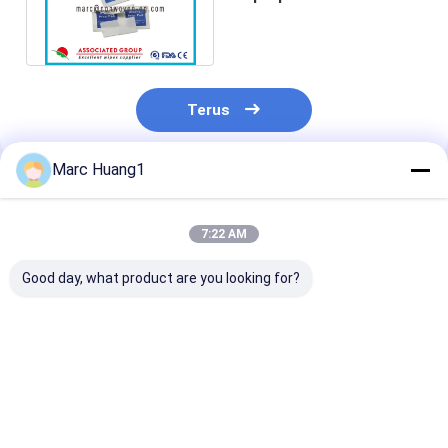
Pembersih Alkohol
Antiseptik 2-Ply
Terus
Marc Huang1
Rekomendasi Produk
7:22 AM
Good day, what product are you looking for?
Tisu Basah
Tisu Basah
Perlindungan 
Desinfektan Sanitasi
Desinfektan
ampuh Aplikas
Perjalanan
mudah Disinfe
Berkualitas