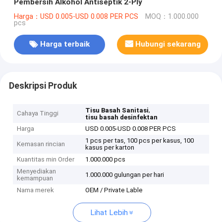
Pembersih Alkohol Antiseptik 2-Ply
Harga：USD 0.005-USD 0.008 PER PCS
MOQ：1.000.000
pcs
Harga terbaik
Hubungi sekarang
Deskripsi Produk
,
Tisu Basah Sanitasi
Cahaya Tinggi
tisu basah desinfektan
Harga
USD 0.005-USD 0.008 PER PCS
1 pcs per tas, 100 pcs per kasus, 100
Kemasan rincian
kasus per karton
Kuantitas min Order
1.000.000 pcs
Menyediakan
1.000.000 gulungan per hari
kemampuan
Nama merek
OEM / Private Lable
Lihat Lebih