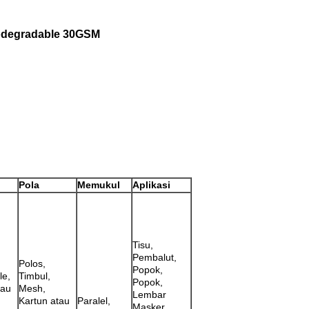
iodegradable 30GSM
Pola
Memukul
Aplikasi
Tisu,
Pembalut,
Polos,
Popok,
le,
Timbul,
Popok,
tau
Mesh,
Lembar
Kartun atau
Paralel,
Masker