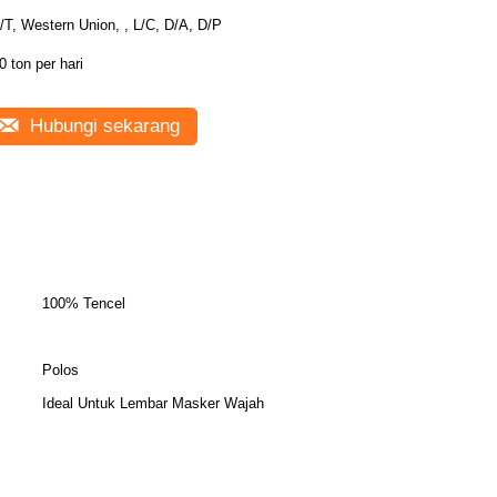
/T, Western Union, , L/C, D/A, D/P
0 ton per hari
Hubungi sekarang
100% Tencel
Polos
Ideal Untuk Lembar Masker Wajah