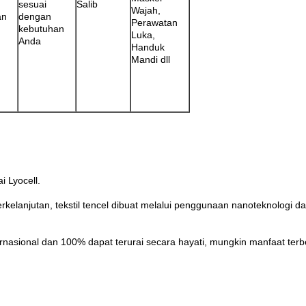
sesuai
Salib
Wajah,
an
dengan
Perawatan
kebutuhan
Luka,
Anda
Handuk
Mandi dll
i Lyocell.
kelanjutan, tekstil tencel dibuat melalui penggunaan nanoteknologi
nternasional dan 100% dapat terurai secara hayati, mungkin manfaat te