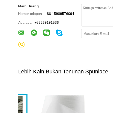
Marc Huang
Nomor telepon :
+86 15989576094
Ada apa :
+85269191536
Lebih Kain Bukan Tenunan Spunlace