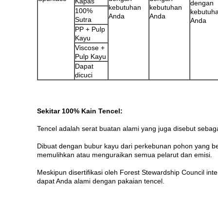
Kapas
dengan
kebutuhan
kebutuhan
100%
kebutuh
Anda
Anda
Sutra
Anda
PP + Pulp
Kayu
Viscose +
Pulp Kayu
Dapat
dicuci
Sekitar 100% Kain Tencel:
Tencel adalah serat buatan alami yang juga disebut sebaga
Dibuat dengan bubur kayu dari perkebunan pohon yang ber
memulihkan atau menguraikan semua pelarut dan emisi.
Meskipun disertifikasi oleh Forest Stewardship Council i
dapat Anda alami dengan pakaian tencel.