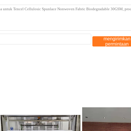
mengirimkan
permintaan