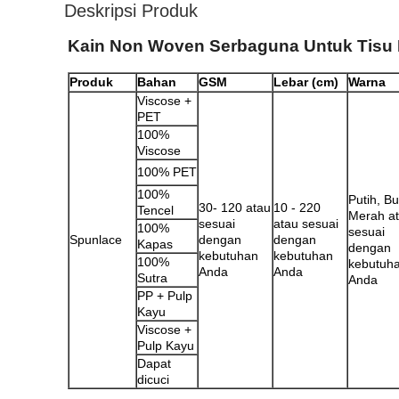
Deskripsi Produk
Kain Non Woven Serbaguna Untuk Tisu B
Produk
Bahan
GSM
Lebar (cm)
Warna
Viscose +
PET
100%
Viscose
100% PET
100%
Putih, Bu
30- 120 atau
10 - 220
Tencel
Merah a
sesuai
atau sesuai
100%
sesuai
Spunlace
dengan
dengan
Kapas
dengan
kebutuhan
kebutuhan
100%
kebutuh
Anda
Anda
Sutra
Anda
PP + Pulp
Kayu
Viscose +
Pulp Kayu
Dapat
dicuci