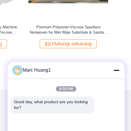
unlace
70% Viscose 30% Polyester Spunlace
an Kering
Nonwoven Fabrics Untuk Tisu Basah Bayi
g
Hubungi sekarang
Marc Huang1
8:18 PM
Good day, what product are you looking 
for?
Kirimkan Kami