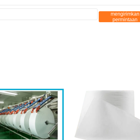
mengirimkan
permintaan