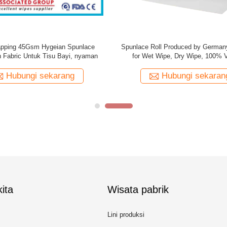
Produsen Kain Nonwoven Spunlace
Tisu Kering 100% Viscose Sp
 Tisu Basah Dan Tisu Kering
Nonwoven Fabric Untuk Pengguna
Dan Basah
Hubungi sekarang
Hubungi sekaran
ita
Wisata pabrik
Lini produksi