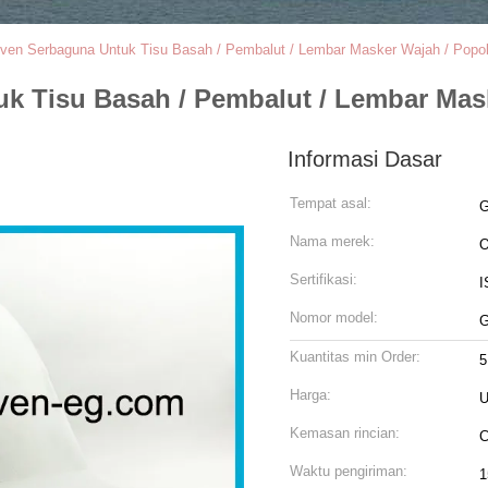
ven Serbaguna Untuk Tisu Basah / Pembalut / Lembar Masker Wajah / Popo
k Tisu Basah / Pembalut / Lembar Mas
Informasi Dasar
Tempat asal:
G
Nama merek:
O
Sertifikasi:
I
Nomor model:
Kuantitas min Order:
5
Harga:
U
Kemasan rincian:
C
Waktu pengiriman:
1