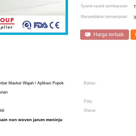
Syarat-syarat pembayaran:
T
Menyediakan kemampuan:
3
Harga terbaik
mbar Masker Wajah / Aplikasi Popok
Bahan:
unan
Pola:
lel
Warna:
kain non woven jarum meninju