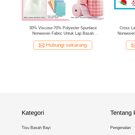
punlace
Sesuaikan Kain Nonwoven Spunlace Oleh
37 Tahun 
& Sanitary
Jerman TrüTzschler Dan Andritz
Untuk
mizable
ng
Hubungi sekarang
Kategori
Tentang k
Tisu Basah Bayi
Pengenalan