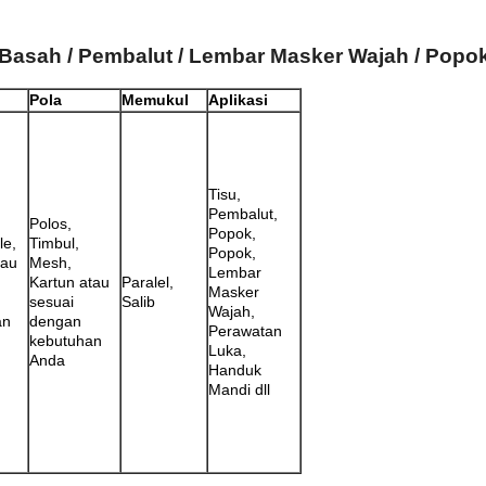
asah / Pembalut / Lembar Masker Wajah / Popo
Pola
Memukul
Aplikasi
Tisu,
Pembalut,
Polos,
Popok,
le,
Timbul,
Popok,
tau
Mesh,
Lembar
Kartun atau
Paralel,
Masker
sesuai
Salib
Wajah,
an
dengan
Perawatan
kebutuhan
Luka,
Anda
Handuk
Mandi dll