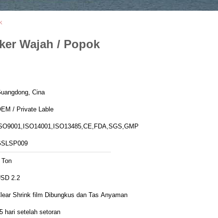
k
ker Wajah / Popok
uangdong, Cina
EM / Private Lable
SO9001,ISO14001,ISO13485,CE,FDA,SGS,GMP
GSLSP009
 Ton
SD 2.2
lear Shrink film Dibungkus dan Tas Anyaman
5 hari setelah setoran