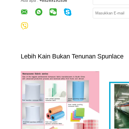
Ada apa :
+85269191536
Lebih Kain Bukan Tenunan Spunlace