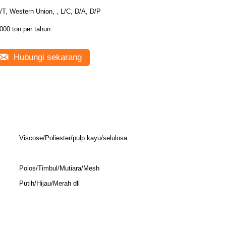
/T, Western Union, , L/C, D/A, D/P
000 ton per tahun
Hubungi sekarang
Viscose/Poliester/pulp kayu/selulosa
Polos/Timbul/Mutiara/Mesh
Putih/Hijau/Merah dll