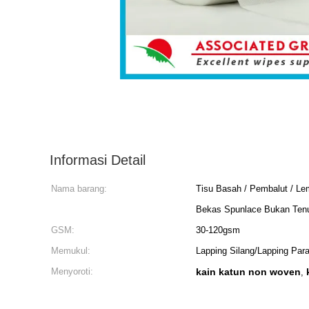
Informasi Detail
Nama barang:
Tisu Basah / Pembalut / Le
Bekas Spunlace Bukan Ten
GSM:
30-120gsm
Memukul:
Lapping Silang/Lapping Para
Menyoroti:
kain katun non woven
,