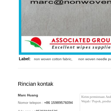
Label:
non woven cotton fabric
,
non woven needle pu
Rincian kontak
Marc Huang
Nomor telepon :
+86 15989576094