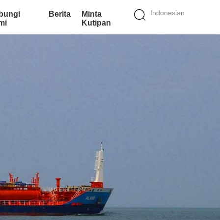
Indonesian
bungi
Berita
Minta
mi
Kutipan