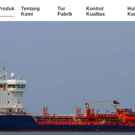
Produk
Tentang
Tur
Kontrol
Hu
Kami
Pabrik
Kualitas
Ka